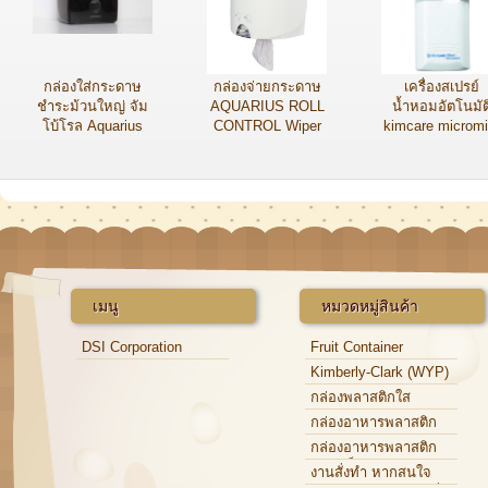
กล่องใส่กระดาษ
กล่องจ่ายกระดาษ
เครื่องสเปรย์
ชำระม้วนใหญ่ จัม
AQUARIUS ROLL
น้ำหอมอัตโนมัต
โบ้โรล Aquarius
CONTROL Wiper
kimcare micromi
P/N : 70270
P/N : 70180
9600
เมนู
หมวดหมู่สินค้า
DSI Corporation
Fruit Container
Kimberly-Clark (WYP)
กล่องพลาสติกใส
กล่องอาหารพลาสติก
กล่องอาหารพลาสติก
แบบแข็ง
งานสั่งทำ หากสนใจ