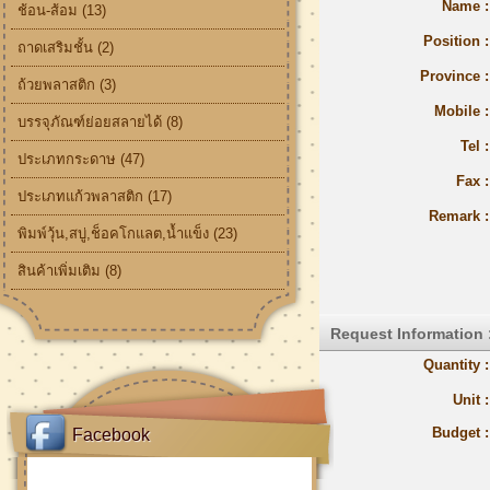
Name :
ช้อน-ส้อม (13)
Position :
ถาดเสริมชั้น (2)
Province :
ถ้วยพลาสติก (3)
Mobile :
บรรจุภัณฑ์ย่อยสลายได้ (8)
Tel :
ประเภทกระดาษ (47)
Fax :
ประเภทแก้วพลาสติก (17)
Remark :
พิมพ์วุ้น,สบู่,ช็อคโกแลต,น้ำแข็ง (23)
สินค้าเพิ่มเติม (8)
Request Information 
Quantity :
Unit :
Budget :
Facebook